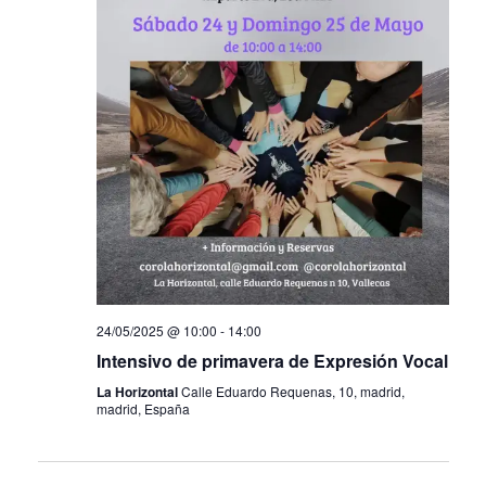
a
c
c
i
c
i
ó
i
o
n
ó
n
d
a
n
e
r
d
v
f
e
i
e
s
b
c
t
ú
h
a
s
a
s
.
q
d
u
e
24/05/2025 @ 10:00
-
14:00
E
e
Intensivo de primavera de Expresión Vocal
v
d
e
La Horizontal
Calle Eduardo Requenas, 10, madrid,
a
madrid, España
n
y
t
v
o