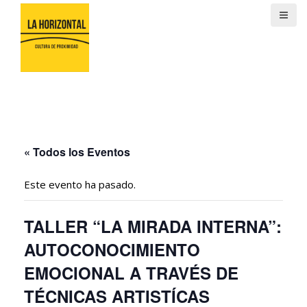
S
a
l
t
a
r
a
l
c
o
« Todos los Eventos
n
t
Este evento ha pasado.
e
n
i
TALLER “LA MIRADA INTERNA”:
d
AUTOCONOCIMIENTO
o
EMOCIONAL A TRAVÉS DE
TÉCNICAS ARTISTÍCAS